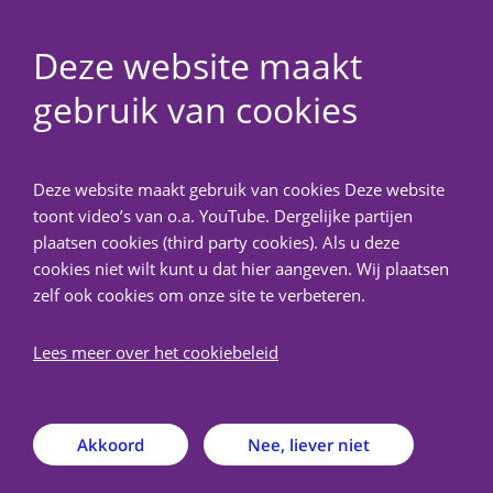
Deze website maakt
gebruik van cookies
NedMec+
Deze website maakt gebruik van cookies Deze website
Terug
toont video’s van o.a. YouTube. Dergelijke partijen
plaatsen cookies (third party cookies). Als u deze
Contact
cookies niet wilt kunt u dat hier aangeven. Wij plaatsen
zelf ook cookies om onze site te verbeteren.
Heeft u een vraag voor de METC NedMec+? Deze
Lees meer over het cookiebeleid
kunt u stellen aan de medewerkers van het
secretariaat.
Akkoord
Nee, liever niet
Raadpleeg voor actuele informatie over
bereikbaarheid en beschikbaarheid van onze