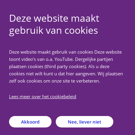
Deze website maakt
gebruik van cookies
NedMec+
Deze website maakt gebruik van cookies Deze website
Terug
toont video’s van o.a. YouTube. Dergelijke partijen
plaatsen cookies (third party cookies). Als u deze
Over METC NedMec+
cookies niet wilt kunt u dat hier aangeven. Wij plaatsen
zelf ook cookies om onze site te verbeteren.
De Medisch-Ethische Toetsingscommissie (METC)
Lees meer over het cookiebeleid
NedMec+ is een door de Centrale Commissie
Mensgebonden Onderzoek (CCMO) erkende METC
verbonden aan het Amsterdam UMC, het Antoni van
Akkoord
Nee, liever niet
Leeuwenhoek, het Prinses Máxima Centrum voor
kinderoncologie en het UMC Utrecht.