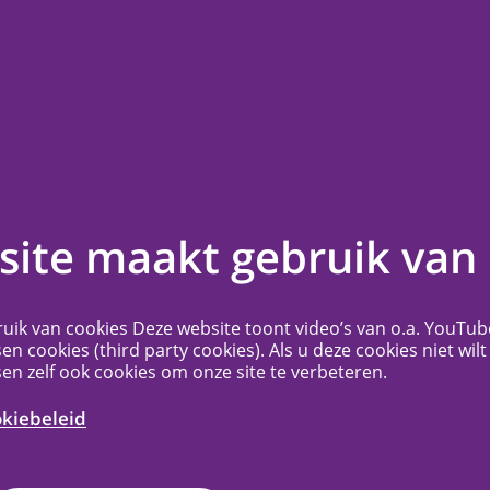
en
Contact
Veelgestelde vragen
Meer...
nderzoekers van
ite maakt gebruik van 
C Utrecht
uik van cookies Deze website toont video’s van o.a. YouTub
sen cookies (third party cookies). Als u deze cookies niet wilt
sen zelf ook cookies om onze site te verbeteren.
fiek bedoeld voor onderzoekers die
an het UMC Utrecht.
okiebeleid