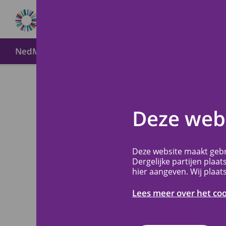
NedMec+
Over METC NedMec+
Wijze van indien
Voor o
Terug
Deze webs
het UM
Deze website maakt gebr
Dergelijke partijen plaat
hier aangeven. Wij plaat
Informatie speci
verbonden zijn a
Lees meer over het co