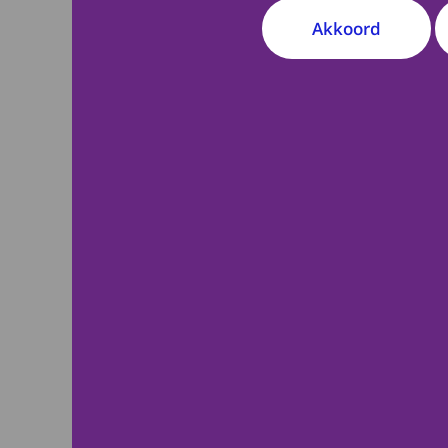
Akkoord
In het UMC Utrecht 
vooraf aan de Kwalit
worden voorgelegd, 
niet.
Klik
hier
voor het ins