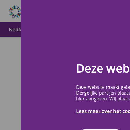
NedMec+
Over METC NedMec+
Wijze van indien
Welkom
Deze webs
NedMe
Deze website maakt gebr
Dergelijke partijen plaat
hier aangeven. Wij plaat
De Medisch-Ethi
is een erkende 
Lees meer over het co
verbonden aan h
Leeuwenhoek, he