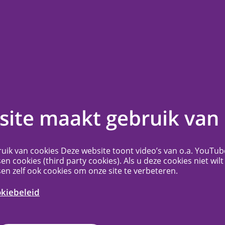
en
Contact
Veelgestelde vragen
Meer...
 bij METC
ite maakt gebruik van 
c+
uik van cookies Deze website toont video’s van o.a. YouTub
sen cookies (third party cookies). Als u deze cookies niet wilt
sen zelf ook cookies om onze site te verbeteren.
sche Toetsingscommissie (METC) NedMec+
medisch-ethische toetsingscommissie
okiebeleid
et Amsterdam UMC, het Antoni van
t Prinses Máxima Centrum voor