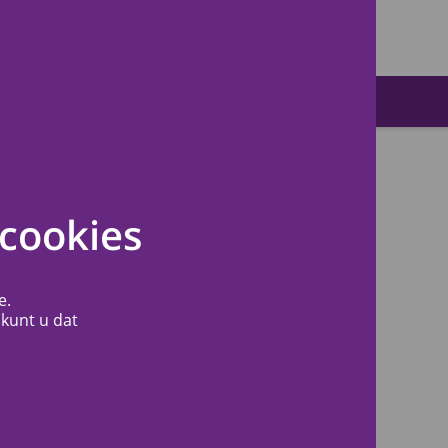
Zoeken
cookies
e.
 kunt u dat
Nieuwsberichten
Snel naar
Meer informatie